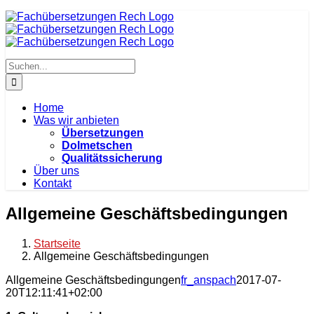
Zum
Inhalt
springen
Suche
nach:
Home
Was wir anbieten
Übersetzungen
Dolmetschen
Qualitätssicherung
Über uns
Kontakt
Allgemeine Geschäftsbedingungen
Startseite
Allgemeine Geschäftsbedingungen
Allgemeine Geschäftsbedingungen
fr_anspach
2017-07-
20T12:11:41+02:00