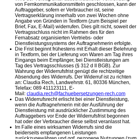
von Fernkommunikationsmitteln geschlossen, kann der
Auftraggeber, sofern er Verbraucher ist, seine
Vertragserklärung innerhalb von zwei Wochen ohne
Angabe von Gründen in Textform (zum Beispiel per
Brief, Fax, E-Mail) widerrufen. Dies gilt nicht, soweit der
Vertragsschluss nicht im Rahmen des für den
Fernabsatz organisierten Vertriebs- oder
Dienstleistungssystems der Auftragnehmerin erfolgte.
Die Frist beginnt frühestens mit Erhalt dieser Belehrung
in Textform, bei der Lieferung von Waren am Tag ihres
Eingangs beim Empfänger, bei Dienstleistungen am
Tag des Vertragsschlusses (§ 312 d II BGB). Zur
Wahrung der Widerrufsfrist genügt die rechtzeitige
Absendung des Widerrufs. Der Widerruf ist zu richten
an: Claudia Rech, Landwehrstr. 61, 80336 München,
Telefax: 089 411123111, E-
Mail:
claudia.rech@fachuebersetzungen-rech.com
Das Widerrufsrecht erlischt bei einer Dienstleistung,
wenn die Auftragnehmerin mit der Ausführung der
Dienstleistung mit ausdrücklicher Zustimmung des
Auftraggebers vor Ende der Widerrufsfrist begonnen
hat oder der Verbraucher diese selbst veranlasst hat.
Im Falle eines wirksamen Widerrufs sind die
beiderseits empfangenen Leistungen
zurückzugewähren und ggf. gezogene Nutzungen (zum